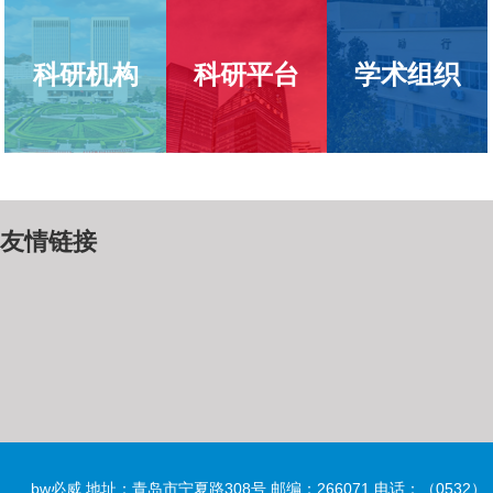
科研机构
科研平台
学术组织
友情链接
bw必威 地址：青岛市宁夏路308号 邮编：266071 电话：（0532）