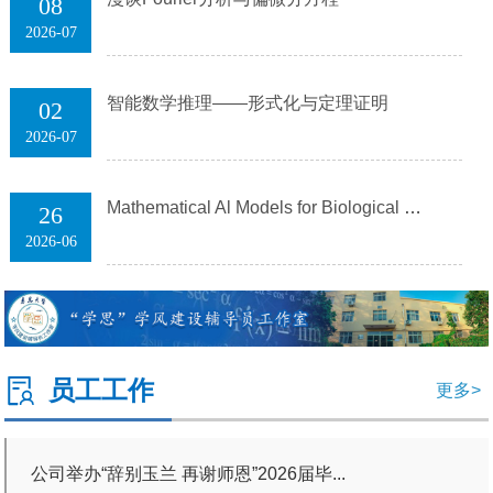
08
2026-07
公司举办佰慕亭奖助学金捐赠仪式
智能数学推理——形式化与定理证明
02
2026-07
Mathematical Al Models for Biological Data and Drug Desig...
26
2026-06
员工工作
更多>
公司举办“辞别玉兰 再谢师恩”2026届毕...
校领导为bw必威员工讲授形势与政策课