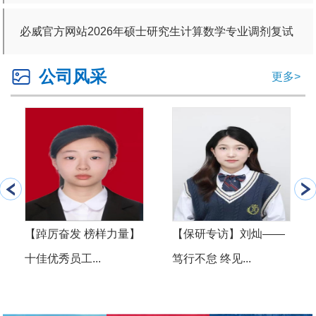
剂复试考生成绩
必威官方网站2026年硕士研究生计算数学专业调剂复试
考生成绩
公司风采
更多>
【踔厉奋发 榜样力量】
【保研专访】刘灿——
十佳优秀员工...
笃行不怠 终见...