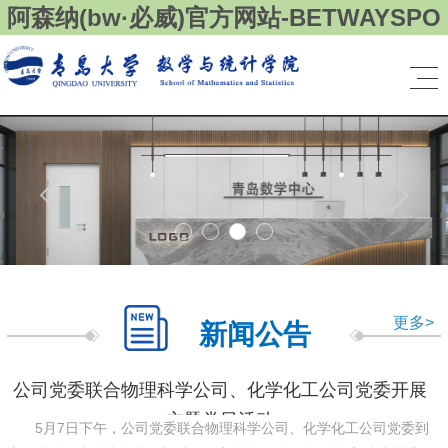
阿森纳(bw·必威)官方网站-BETWAYSPO
更多>
新闻公告
公司党委联合物理科学公司、化学化工公司党委开展
主题党日活动
5月7日下午，公司党委联合物理科学公司、化学化工公司党委到