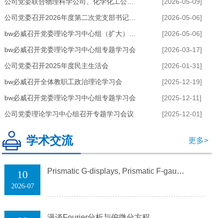
公司党委联合物理科学公司、化学化工公司党委开展...
[2026-05-09]
公司党委召开2026年度第二次党支部书记工作例会
[2026-05-06]
bw必威召开党委理论学习中心组（扩大）会议
[2026-05-06]
bw必威召开党委理论学习中心组专题学习会
[2026-03-17]
公司党委召开2025年度民主生活会
[2026-01-31]
bw必威召开全体教职工政治理论学习会
[2025-12-19]
公司举办“辞别玉兰 再谢师恩”2026届毕业生毕业仪式暨易蓓奖助学
bw必威召开党委理论学习中心组专题学习会
[2025-12-11]
公司党委理论学习中心组召开专题学习会议
[2025-12-01]
学术交流
更多>
Prismatic G-displays, Prismatic F-gauges and Good Reducti...
10
2026-07
漫谈Fourier分析与偏微分方程