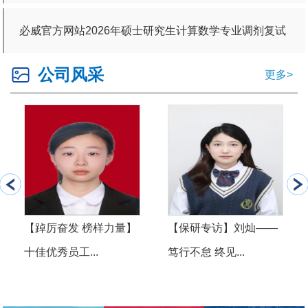
剂复试考生成绩
必威官方网站2026年硕士研究生计算数学专业调剂复试
考生成绩
公司风采
更多>
【踔厉奋发 榜样力量】
【保研专访】刘灿——
十佳优秀员工...
笃行不怠 终见...