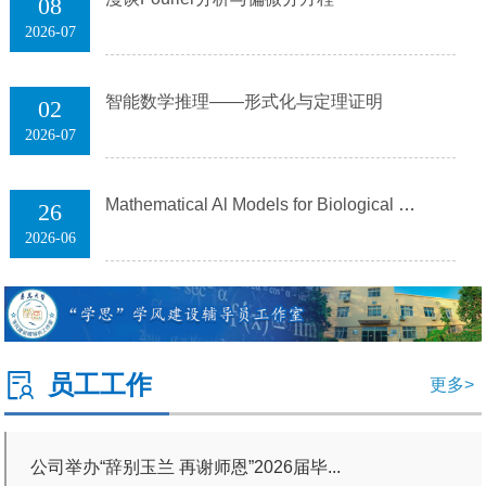
08
2026-07
公司举办佰慕亭奖助学金捐赠仪式
智能数学推理——形式化与定理证明
02
2026-07
Mathematical Al Models for Biological Data and Drug Desig...
26
2026-06
员工工作
更多>
公司举办“辞别玉兰 再谢师恩”2026届毕...
校领导为bw必威员工讲授形势与政策课