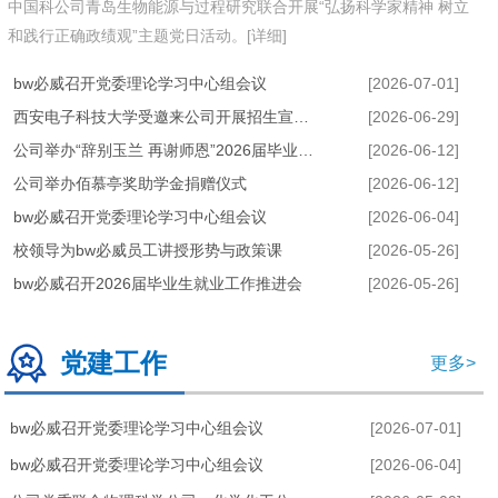
中国科公司青岛生物能源与过程研究联合开展“弘扬科学家精神 树立
和践行正确政绩观”主题党日活动。[详细]
bw必威召开党委理论学习中心组会议
[2026-07-01]
西安电子科技大学受邀来公司开展招生宣讲活动
[2026-06-29]
公司举办“辞别玉兰 再谢师恩”2026届毕业生毕业仪式暨易蓓奖...
[2026-06-12]
公司举办佰慕亭奖助学金捐赠仪式
[2026-06-12]
bw必威召开党委理论学习中心组会议
[2026-06-04]
校领导为bw必威员工讲授形势与政策课
[2026-05-26]
bw必威召开2026届毕业生就业工作推进会
[2026-05-26]
公司党委联合物理科学公司、化学化工公司党委开展主题党日活动
党建工作
更多>
bw必威召开党委理论学习中心组会议
[2026-07-01]
bw必威召开党委理论学习中心组会议
[2026-06-04]