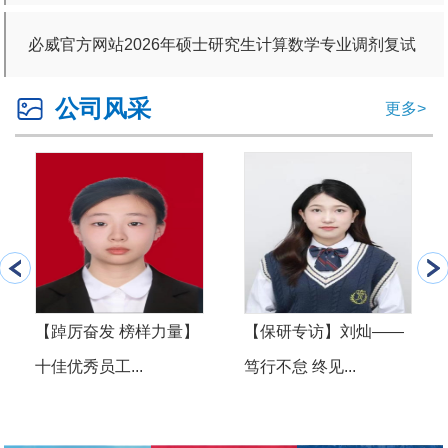
剂复试考生成绩
必威官方网站2026年硕士研究生计算数学专业调剂复试
考生成绩
公司风采
更多>
【踔厉奋发 榜样力量】
【保研专访】刘灿——
十佳优秀员工...
笃行不怠 终见...