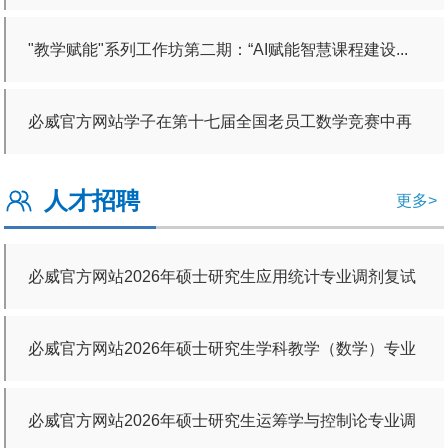
"教学赋能"系列工作坊第二期：“AI赋能智慧课程建设...
必威官方网站学子在第十七届全国老员工数学竞赛中再
创佳绩
人才招聘
更多>
必威官方网站2026年硕士研究生应用统计专业调剂复试
考生成绩
必威官方网站2026年硕士研究生学科教学（数学）专业
调剂复试考生成绩
必威官方网站2026年硕士研究生运筹学与控制论专业调